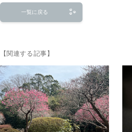
ナ
一覧に戻る
ビ
ゲ
ー
【関連する記事】
シ
ョ
ン