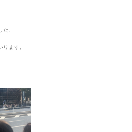
した。
いります。