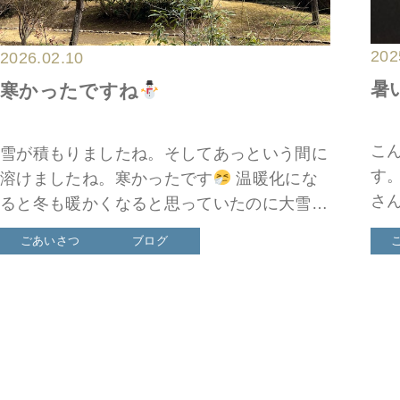
202
2026.02.10
暑
寒かったですね
こ
雪が積もりましたね。そしてあっという間に
す
溶けましたね。寒かったです
温暖化にな
さ
ると冬も暖かくなると思っていたのに大雪が
ょ
降るようになるんですね。どうやら暖かいと
ごあいさつ
ブログ
載
きに水から水蒸気になる量が増え、それが冬
肉」
になって冷やされるの […]